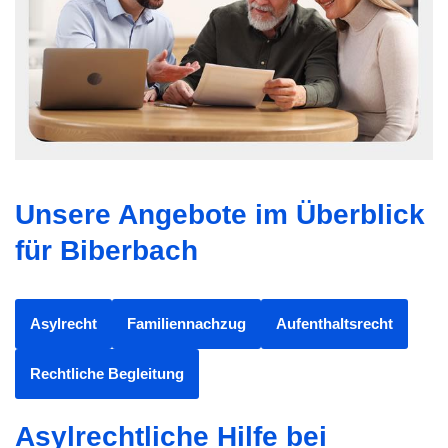
Unsere Angebote im Überblick
für Biberbach
Asylrecht
Familiennachzug
Aufenthaltsrecht
Rechtliche Begleitung
Asylrechtliche Hilfe bei