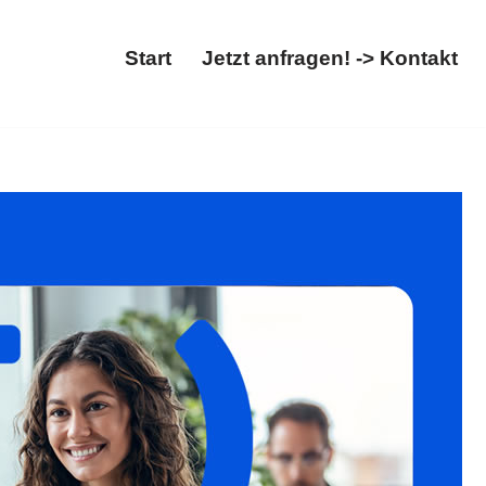
Start
Jetzt anfragen! -> Kontakt
bschiebung. ✓Asylrecht, ✓Migrationsrecht,
e werden begeistert sein ✉.