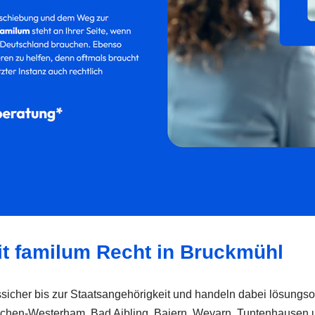
mit familum Recht in Bruckmühl
icher bis zur Staatsangehörigkeit und handeln dabei lösungsor
dkirchen-Westerham, Bad Aibling, Baiern, Weyarn, Tuntenhausen 