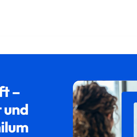
𝐮𝐦 als auch ✓Ausländerrecht, Asylrecht, Aufenthaltsrecht, A
den Sie ➡️ 𝐟𝐚𝐦𝐢𝐥𝐮𝐦, Ihr Rechtsanwalt in Bruckmühl. Si