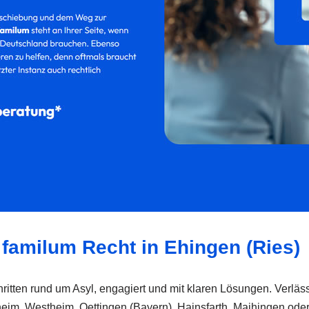
 familum Recht in Ehingen (Ries)
itten rund um Asyl, engagiert und mit klaren Lösungen. Verläss
gesheim, Westheim, Oettingen (Bayern), Hainsfarth, Maihingen 