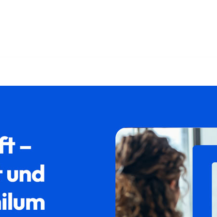
nd ✓Aufenthaltsrecht, Ausländerrecht, Asylrecht, Abschiebung
hingen (Ries)? ➡️ 𝐟𝐚𝐦𝐢𝐥𝐮𝐦, Ihr Rechtsanwalt. Ihre Visi