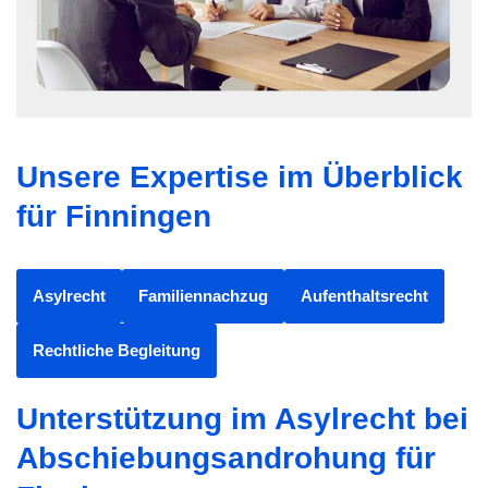
Unsere Expertise im Überblick
für Finningen
Asylrecht
Familiennachzug
Aufenthaltsrecht
Rechtliche Begleitung
Unterstützung im Asylrecht bei
Abschiebungsandrohung für