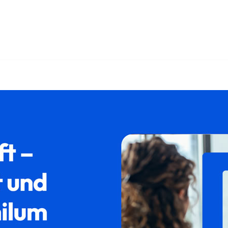
recht oder ✓Aufenthaltsrecht, Ausländerrecht, Asylrecht, Abs
äfelfing: ➡️ 𝐟𝐚𝐦𝐢𝐥𝐮𝐦, Ihr Rechtsanwalt. Wir freuen uns 