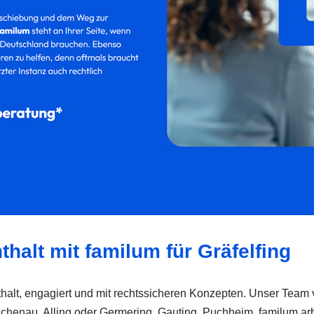
thalt mit familum für Gräfelfing
halt, engagiert und mit rechtssicheren Konzepten. Unser Team ve
ichenau, Alling oder Germering, Gauting, Puchheim. familum arbe