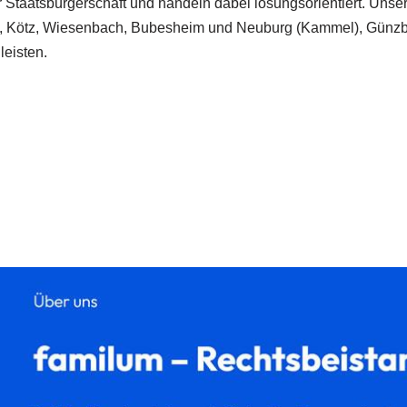
ur Staatsbürgerschaft und handeln dabei lösungsorientiert. Unse
al, Kötz, Wiesenbach, Bubesheim und Neuburg (Kammel), Günzbu
leisten.