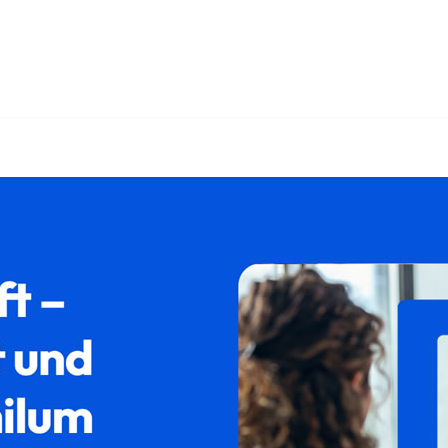
recht als auch ✓Aufenthaltsrecht, Asylrecht, Ausländerrecht, 
89335 Ichenhausen bei 𝐟𝐚𝐦𝐢𝐥𝐮𝐦. Ihr Rechtsanwalt. Wir s