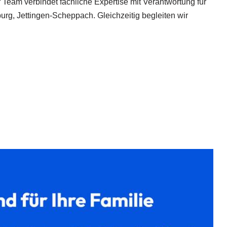
r Team verbindet fachliche Expertise mit Verantwortung für
rg, Jettingen-Scheppach. Gleichzeitig begleiten wir