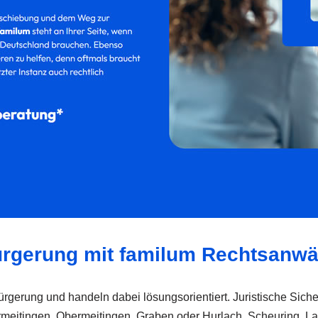
ürgerung mit familum Rechtsanwäl
ürgerung und handeln dabei lösungsorientiert. Juristische Sicher
meitingen, Obermeitingen, Graben oder Hurlach, Scheuring, Lan