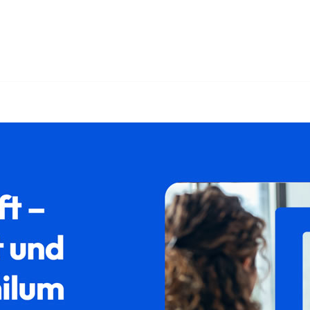
️𝐟𝐚𝐦𝐢𝐥𝐮𝐦 als auch ✓Ausländerrecht, Asylrecht, Aufentha
𝐚𝐦𝐢𝐥𝐮𝐦, Ihr Rechtsanwalt. Toll, dass Sie uns gefunden