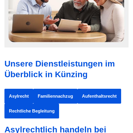
Unsere Dienstleistungen im
Überblick in Künzing
Asylrecht
Familiennachzug
Aufenthaltsrecht
Rechtliche Begleitung
Asylrechtlich handeln bei