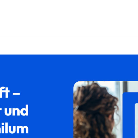
der ✓Ausländerrecht, Aufenthaltsrecht, Asylrecht, Abschiebun
. ➡️ 𝐟𝐚𝐦𝐢𝐥𝐮𝐦, Ihr Rechtsanwalt. Wir setzen Maßstäbe ✉