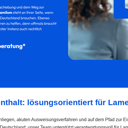
nthalt: lösungsorientiert für Lam
n Anliegen, akuten Ausweisungsverfahren und auf dem Pfad zur 
in Deutschland: unser Team unterstützt verantwortungsvoll für La