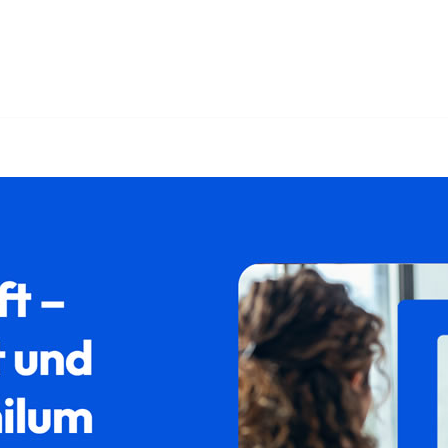
️𝐟𝐚𝐦𝐢𝐥𝐮𝐦 als auch ✓Asylrecht, Aufenthaltsrecht, Ausländ
 ✓Abschiebung in 88299 Leutkirch (Allgäu) – ➡️ 𝐟𝐚𝐦𝐢𝐥𝐮