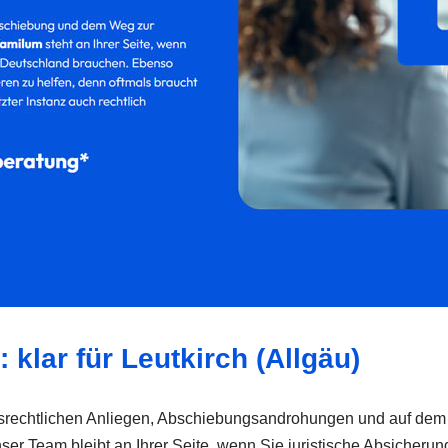
 klar für Leutkirch (Allgäu)
ltsrechtlichen Anliegen, Abschiebungsandrohungen und auf dem 
Team bleibt an Ihrer Seite, wenn Sie juristische Absicherung, 