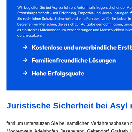
Juristische Sicherheit bei Asy
familum unterstützen Sie bei sämtlichen Verfahrensphasen ru
Moorenweis, Adelshofen, Jesenwang, Geltendorf, Grafrath, H