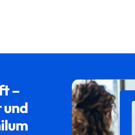
𝐦 oder ✓Asylrecht, Aufenthaltsrecht, Ausländerrecht, Abschieb
bschiebung Ihr Rechtsanwalt. Wir verwirklichen Ihre Vorst