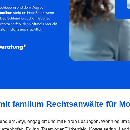
l mit familum Rechtsanwälte für 
nd um Asyl, engagiert und mit klaren Lösungen. Wenn es um Sich
attenhofen, Egling (Paar) oder Türkenfeld, Kottgeisering, Land