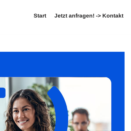
Start
Jetzt anfragen! -> Kontakt
ung. ➡️ 𝐟𝐚𝐦𝐢𝐥𝐮𝐦, in Moorenweis sind ✓Ausländerrecht,
ellungen ✉.