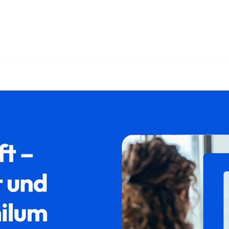
rationsrecht als auch ✓Aufenthaltsrecht, Asylrecht, Auslände
𝐟𝐚𝐦𝐢𝐥𝐮𝐦, Ihr Rechtsanwalt. Auf Ihren Besuch freuen wir