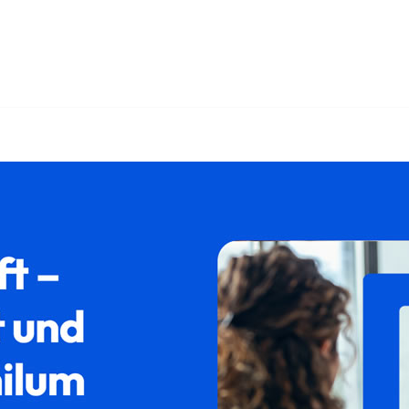
𝐦𝐢𝐥𝐮𝐦 und ✓Aufenthaltsrecht, Ausländerrecht, Asylrecht,
chiebung in 86986 Schwabbruck bei 𝐟𝐚𝐦𝐢𝐥𝐮𝐦. Ihr Recht