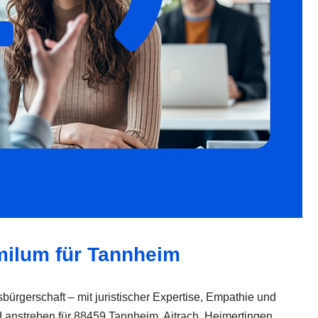
amilum für Tannheim
ürgerschaft – mit juristischer Expertise, Empathie und
d anstreben für 88459 Tannheim, Aitrach, Heimertingen,