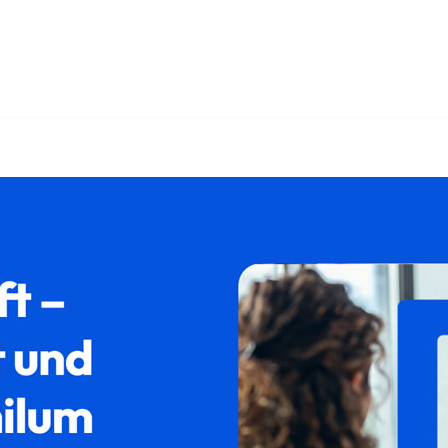
𝐥𝐮𝐦 oder ✓Aufenthaltsrecht, Ausländerrecht, Asylrecht, Ab
, Ihr Rechtsanwalt. Gemeinsam zu Spitzenleistungen ✉.