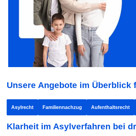
Unsere Angebote im Überblick 
Asylrecht
Familiennachzug
Aufenthaltsrecht
Klarheit im Asylverfahren bei