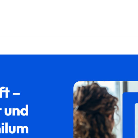
als auch ✓Asylrecht, Ausländerrecht, Aufenthaltsrecht, Absch
ald bei 𝐟𝐚𝐦𝐢𝐥𝐮𝐦, Ihr Rechtsanwalt. Wir erwarten Sie ✉.