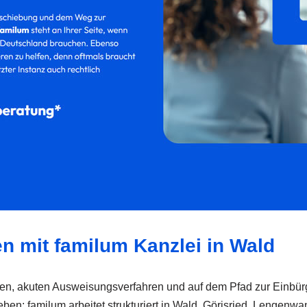
en mit familum Kanzlei in Wald
fragen, akuten Ausweisungsverfahren und auf dem Pfad zur Einb
Leben: familum arbeitet strukturiert in Wald, Görisried, Lengen