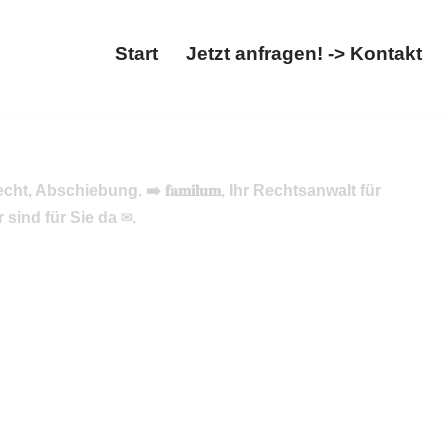
Start
Jetzt anfragen! -> Kontakt
t, Abschiebung. ➡️ 𝐟𝐚𝐦𝐢𝐥𝐮𝐦, Ihr Rechtsanwalt für
sind für Sie da ✉.