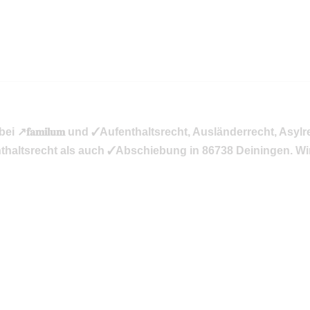
↗️𝐟𝐚𝐦𝐢𝐥𝐮𝐦 und ✓Aufenthaltsrecht, Ausländerrecht, Asylrech
haltsrecht als auch ✓Abschiebung in 86738 Deiningen. Wir 