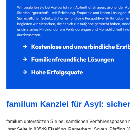
familum Kanzlei für Asyl: sicher
familum unterstützen Sie bei sämtlichen Verfahrensphasen r
Ihrer Seite in 83549 Eiselfing, Ramerberg, Soyen, Pfaffing,