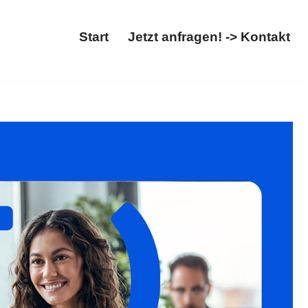
Start
Jetzt anfragen! -> Kontakt
t, Abschiebung. ➡️ 𝐟𝐚𝐦𝐢𝐥𝐮𝐦, für Eiselfing – Ihr
hen den Unterschied ✉.