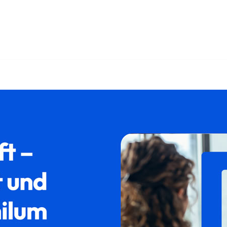
↗️𝐟𝐚𝐦𝐢𝐥𝐮𝐦 oder ✓Ausländerrecht, Aufenthaltsrecht, Asylrech
tionsrecht, ✓Aufenthaltsrecht oder ✓Abschiebung. Wir mac