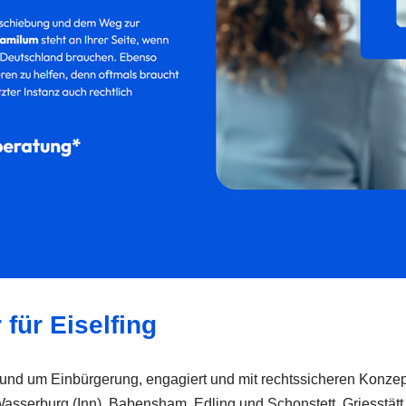
 für Eiselfing
und um Einbürgerung, engagiert und mit rechtssicheren Konzept
 Wasserburg (Inn), Babensham, Edling und Schonstett, Griesstätt