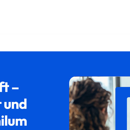
 und ✓Asylrecht, Aufenthaltsrecht, Ausländerrecht, Abschiebun
– finden Sie ➡️ 𝐟𝐚𝐦𝐢𝐥𝐮𝐦, Ihr Rechtsanwalt für Ettenst