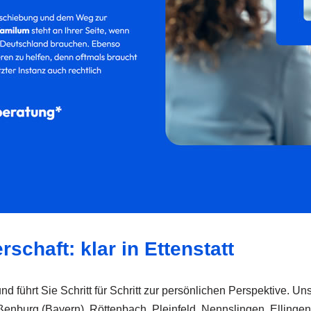
schaft: klar in Ettenstatt
d führt Sie Schritt für Schritt zur persönlichen Perspektive. Un
eißenburg (Bayern), Röttenbach, Pleinfeld, Nennslingen, Ellinge