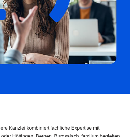
sere Kanzlei kombiniert fachliche Expertise mit
n oder Höttingen, Bergen, Burgsalach. familum begleiten