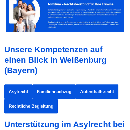
Unsere Kompetenzen auf
einen Blick in Weißenburg
(Bayern)
Asylrecht
Familiennachzug
Aufenthaltsrecht
Rechtliche Begleitung
Unterstützung im Asylrecht bei