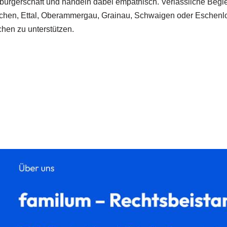
atsbürgerschaft und handeln dabei empathisch. Verlässliche Begl
rchen, Ettal, Oberammergau, Grainau, Schwaigen oder Eschenlo
hen zu unterstützen.