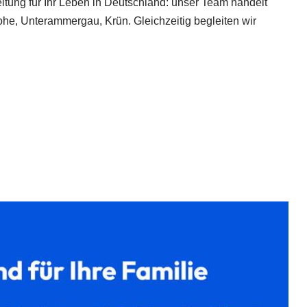
eitung für Ihr Leben in Deutschland: unser Team handelt
he, Unterammergau, Krün. Gleichzeitig begleiten wir