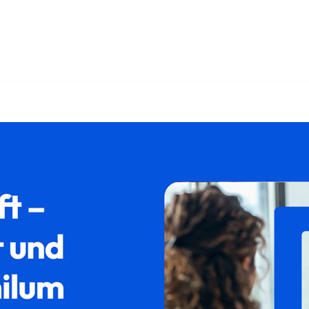
auch ✓Asylrecht, Aufenthaltsrecht, Ausländerrecht, Abschiebung a
nthaltsrecht und ✓Abschiebung in Farchant. Gemeinsam sta