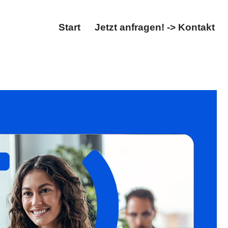
Start
Jetzt anfragen! -> Kontakt
nschauen. ➡️ 𝐟𝐚𝐦𝐢𝐥𝐮𝐦, Ihr Rechtsanwalt für
rk ✉.