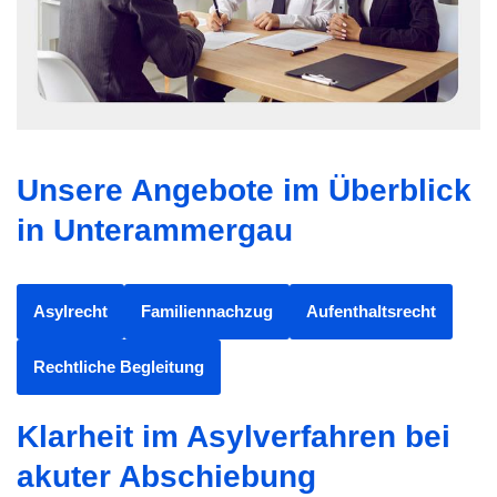
Unsere Angebote im Überblick
in Unterammergau
Asylrecht
Familiennachzug
Aufenthaltsrecht
Rechtliche Begleitung
Klarheit im Asylverfahren bei
akuter Abschiebung