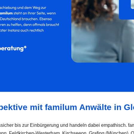
ektive mit familum Anwälte in G
sicher bis zur Einbürgerung und handeln dabei empathisch. fam
Glonn, Feldkirchen-Westerham, Kirchseeon, Grafing (München),