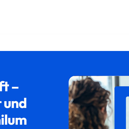
𝐮𝐦 als auch ✓Ausländerrecht, Asylrecht, Aufenthaltsrecht, 
nden Sie ➡️ 𝐟𝐚𝐦𝐢𝐥𝐮𝐦, Ihr Rechtsanwalt in 85625 Glonn. 