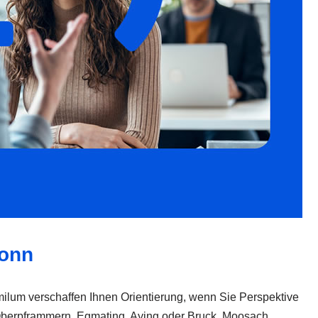
lonn
ilum verschaffen Ihnen Orientierung, wenn Sie Perspektive
 Oberpframmern, Egmating, Aying oder Bruck, Moosach,