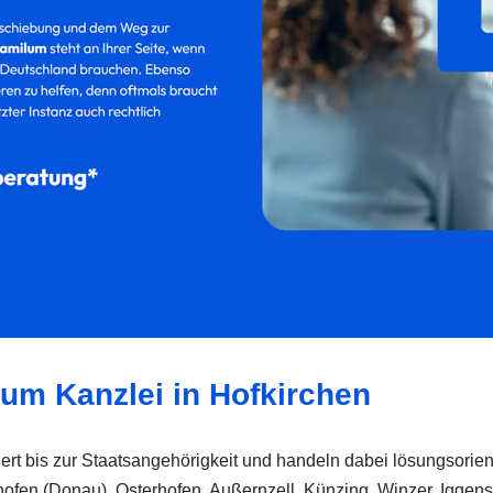
lum Kanzlei in Hofkirchen
t bis zur Staatsangehörigkeit und handeln dabei lösungsorienti
shofen (Donau), Osterhofen, Außernzell, Künzing, Winzer, Igge