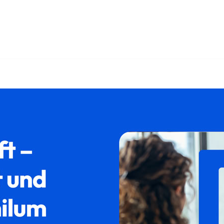
✓Asylrecht, Aufenthaltsrecht, Ausländerrecht, Abschiebung. 𝐟𝐚
thaltsrecht als auch ✓Abschiebung. Wir freuen uns, dass 