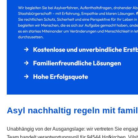
Asyl nachhaltig regeln mit fami
Unabhängig von der Ausgangslage: wir vertreten Sie engagier
Team handelt verantwortungsvoll für 94544 Hofkirchen, Vil