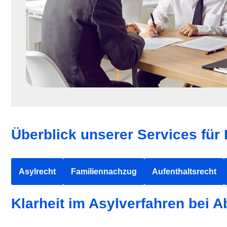
Überblick unserer Services für
Asylrecht
Familiennachzug
Aufenthaltsrecht
Klarheit im Asylverfahren bei 