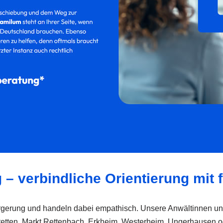
g – verbindliche Orientierung mit
bürgerung und handeln dabei empathisch. Unsere Anwältinnen und 
etten, Markt Rettenbach, Erkheim, Westerheim, Ungerhausen 