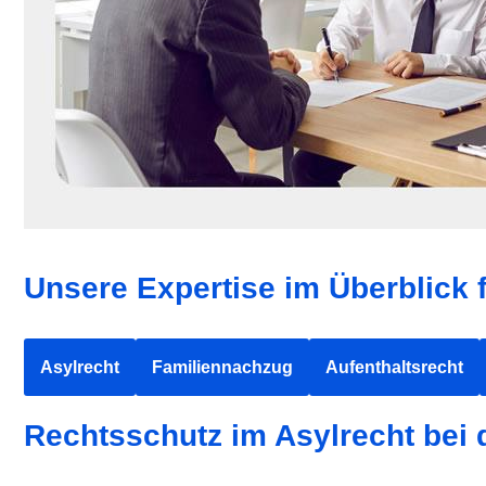
Unsere Expertise im Überblick 
Asylrecht
Familiennachzug
Aufenthaltsrecht
Rechtsschutz im Asylrecht bei