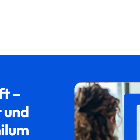
𝐟𝐚𝐦𝐢𝐥𝐮𝐦 und ✓Aufenthaltsrecht, Asylrecht, Ausländerre
schiebung für Sontheim bei 𝐟𝐚𝐦𝐢𝐥𝐮𝐦, Ihr Rechtsanwalt