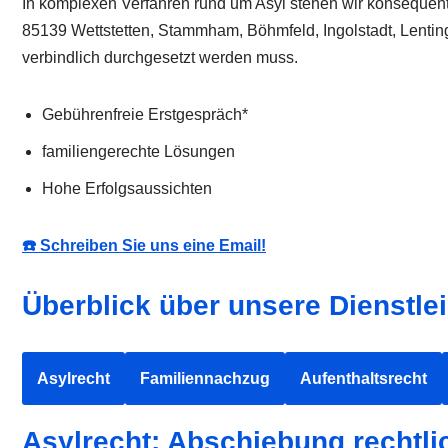
In komplexen Verfahren rund um Asyl stehen wir konsequent f
85139 Wettstetten, Stammham, Böhmfeld, Ingolstadt, Lentin
verbindlich durchgesetzt werden muss.
Gebührenfreie Erstgespräch*
familiengerechte Lösungen
Hohe Erfolgsaussichten
☎️ Schreiben Sie uns eine Email!
Überblick über unsere Dienstlei
Asylrecht
Familiennachzug
Aufenthaltsrecht
Asylrecht: Abschiebung rechtl