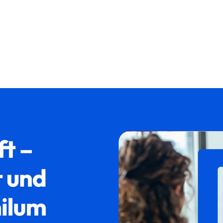
srecht und ✓Aufenthaltsrecht, Asylrecht, Ausländerrecht, Absc
chiebung in 85139 Wettstetten bei 𝐟𝐚𝐦𝐢𝐥𝐮𝐦, Ihr Rechts